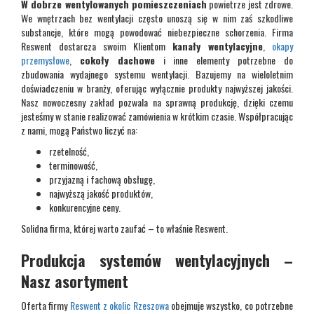
W dobrze wentylowanych pomieszczeniach
powietrze jest zdrowe.
We wnętrzach bez wentylacji często unoszą się w nim zaś szkodliwe
substancje, które mogą powodować niebezpieczne schorzenia. Firma
Reswent dostarcza swoim Klientom
kanały wentylacyjne
,
okapy
przemysłowe
,
cokoły dachowe
i inne elementy potrzebne do
zbudowania wydajnego systemu wentylacji. Bazujemy na wieloletnim
doświadczeniu w branży, oferując wyłącznie produkty najwyższej jakości.
Nasz nowoczesny zakład pozwala na sprawną produkcję, dzięki czemu
jesteśmy w stanie realizować zamówienia w krótkim czasie. Współpracując
z nami, mogą Państwo liczyć na:
rzetelność,
terminowość,
przyjazną i fachową obsługę,
najwyższą jakość produktów,
konkurencyjne ceny.
Solidna firma, której warto zaufać – to właśnie Reswent.
Produkcja systemów wentylacyjnych –
Nasz asortyment
Oferta firmy
Reswent z okolic Rzeszowa
obejmuje wszystko, co potrzebne