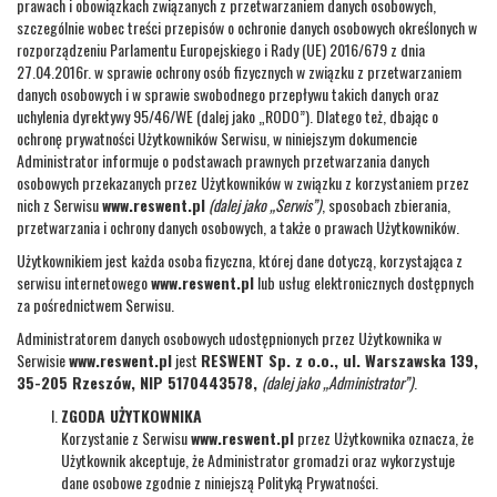
prawach i obowiązkach związanych z przetwarzaniem danych osobowych,
szczególnie wobec treści przepisów o ochronie danych osobowych określonych w
rozporządzeniu Parlamentu Europejskiego i Rady (UE) 2016/679 z dnia
27.04.2016r. w sprawie ochrony osób fizycznych w związku z przetwarzaniem
danych osobowych i w sprawie swobodnego przepływu takich danych oraz
uchylenia dyrektywy 95/46/WE (dalej jako „RODO”). Dlatego też, dbając o
ochronę prywatności Użytkowników Serwisu, w niniejszym dokumencie
Administrator informuje o podstawach prawnych przetwarzania danych
osobowych przekazanych przez Użytkowników w związku z korzystaniem przez
nich z Serwisu
www.reswent.pl
(dalej jako „Serwis”)
, sposobach zbierania,
przetwarzania i ochrony danych osobowych, a także o prawach Użytkowników.
Użytkownikiem jest każda osoba fizyczna, której dane dotyczą, korzystająca z
serwisu internetowego
www.reswent.pl
lub usług elektronicznych dostępnych
za pośrednictwem Serwisu.
Administratorem danych osobowych udostępnionych przez Użytkownika w
Serwisie
www.reswent.pl
jest
RESWENT Sp. z o.o., ul. Warszawska 139,
35-205 Rzeszów, NIP 5170443578,
(dalej jako „Administrator”)
.
ZGODA UŻYTKOWNIKA
Korzystanie z Serwisu
www.reswent.pl
przez Użytkownika oznacza, że
Użytkownik akceptuje, że Administrator gromadzi oraz wykorzystuje
dane osobowe zgodnie z niniejszą Polityką Prywatności.