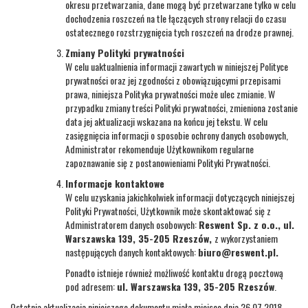
okresu przetwarzania, dane mogą być przetwarzane tylko w celu
dochodzenia roszczeń na tle łączących strony relacji do czasu
ostatecznego rozstrzygnięcia tych roszczeń na drodze prawnej.
Zmiany Polityki prywatności
W celu uaktualnienia informacji zawartych w niniejszej Polityce
prywatności oraz jej zgodności z obowiązującymi przepisami
prawa, niniejsza Polityka prywatności może ulec zmianie. W
przypadku zmiany treści Polityki prywatności, zmieniona zostanie
data jej aktualizacji wskazana na końcu jej tekstu. W celu
zasięgnięcia informacji o sposobie ochrony danych osobowych,
Administrator rekomenduje Użytkownikom regularne
zapoznawanie się z postanowieniami Polityki Prywatności.
Informacje kontaktowe
W celu uzyskania jakichkolwiek informacji dotyczących niniejszej
Polityki Prywatności, Użytkownik może skontaktować się z
Administratorem danych osobowych:
Reswent Sp. z o.o., ul.
Warszawska 139, 35-205 Rzeszów,
z wykorzystaniem
następujących danych kontaktowych:
biuro@reswent.pl.
Ponadto istnieje również możliwość kontaktu drogą pocztową
pod adresem:
ul. Warszawska 139, 35-205 Rzeszów
.
Ostatnia aktualizacja niniejszego dokumentu miała miejsce dnia 26.07.2018.